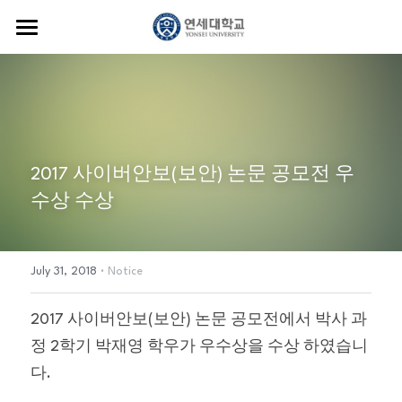
Home
Professor
Members
Career details
2017 사이버안보(보안) 논문 공모전 우
Lectures
Research
Students
수상 수상
Journal Article
Alumni
Projects
Publications
·
News
July 31, 2018
Notice
Contact us
Newsletter
2017 사이버안보(보안) 논문 공모전에서 박사 과
정 2학기 박재영 학우가 우수상을 수상 하였습니
Photos
다.