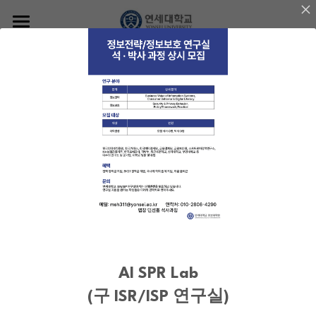
Home
Professor
Journal Article
Members
Career details
Lectures
Research
Students
Journal Article
Alumni
Projects
Publications
News
Contact us
Newsletter
AI SPR Lab
Photos
(구 ISR/ISP 연구실)