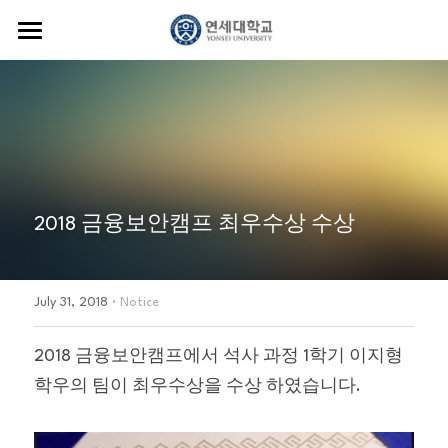
Home
Professor
Members
Career details
Lectures
Research
Students
2018 금융보안캠프 최우수상 수상
Journal Article
Alumni
Projects
Publications
·
News
July 31, 2018
Notice
Contact us
Newsletter
2018 금융보안캠프에서 석사 과정 1학기 이지형 
학우의 팀이 최우수상을 수상 하였습니다.
Photos